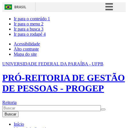
BRASIL
Simplifique!
Ir para o conteúdo
1
Ir para o menu
2
Comunica BR
Ir para a busca
3
Ir para o rodapé
4
Participe
Acesso à informação
Acessibilidade
Alto contraste
Legislação
Mapa do site
Canais
UNIVERSIDADE FEDERAL DA PARAÍBA - UFPB
PRÓ-REITORIA DE GESTÃO
DE PESSOAS - PROGEP
Reitoria
Buscar
Início