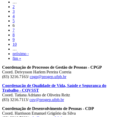
…
2
3
4
5
6
7
8
9
10
…
próximo ›
fim »
Coordenação de Processos de Gestão de Pessoas - CPGP
Coord. Deivysson Harlem Pereira Correia
(83) 3216.7163/
cpgp@progep.ufpb.br
Coordenação de Qualidade de Vida, Saúde e Segurança do
Trabalho - CQVSST
Coord. Tatiana Adriano de Oliveira Reitz
(83) 3216.7113/
cqv@progep.ufpb.br
Coordenação de Desenvolvimento de Pessoas - CDP
Coord. Harrisson Emanuel Grigório da Silva