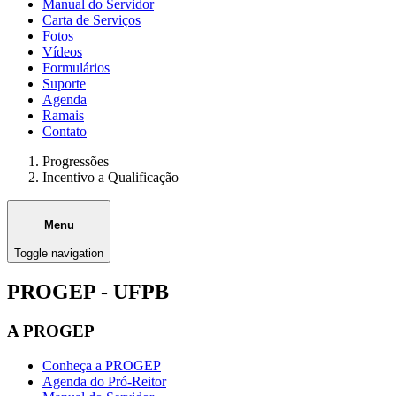
Manual do Servidor
Carta de Serviços
Fotos
Vídeos
Formulários
Suporte
Agenda
Ramais
Contato
Progressões
Incentivo a Qualificação
Menu
Toggle navigation
PROGEP - UFPB
A PROGEP
Conheça a PROGEP
Agenda do Pró-Reitor