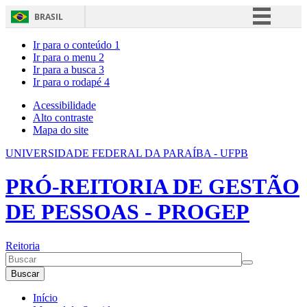
BRASIL
Simplifique!
Ir para o conteúdo
1
Ir para o menu
2
Comunica BR
Ir para a busca
3
Ir para o rodapé
4
Participe
Acesso à informação
Acessibilidade
Alto contraste
Legislação
Mapa do site
Canais
UNIVERSIDADE FEDERAL DA PARAÍBA - UFPB
PRÓ-REITORIA DE GESTÃO
DE PESSOAS - PROGEP
Reitoria
Buscar
Início