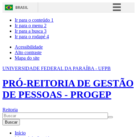
BRASIL
Simplifique!
Ir para o conteúdo
1
Ir para o menu
2
Comunica BR
Ir para a busca
3
Ir para o rodapé
4
Participe
Acesso à informação
Acessibilidade
Alto contraste
Legislação
Mapa do site
Canais
UNIVERSIDADE FEDERAL DA PARAÍBA - UFPB
PRÓ-REITORIA DE GESTÃO
DE PESSOAS - PROGEP
Reitoria
Buscar
Início