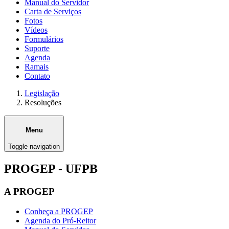
Manual do Servidor
Carta de Serviços
Fotos
Vídeos
Formulários
Suporte
Agenda
Ramais
Contato
Legislação
Resoluções
Menu
Toggle navigation
PROGEP - UFPB
A PROGEP
Conheça a PROGEP
Agenda do Pró-Reitor