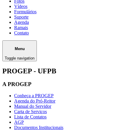
Fotos
Vídeos
Formulários
Suporte
Agenda
Ramais
Contato
Menu
Toggle navigation
PROGEP - UFPB
A PROGEP
Conheça a PROGEP
Agenda do Pró-Reitor
Manual do Servidor
Carta de Serviços
Lista de Contatos
AGP
Documentos Institucionais