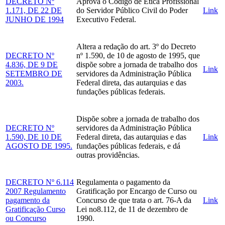
DECRETO Nº
Aprova o Código de Ética Profissional
1.171, DE 22 DE
do Servidor Público Civil do Poder
Link
JUNHO DE 1994
Executivo Federal.
Altera a redação do art. 3º do Decreto
DECRETO Nº
nº 1.590, de 10 de agosto de 1995, que
4.836, DE 9 DE
dispõe sobre a jornada de trabalho dos
Link
SETEMBRO DE
servidores da Administração Pública
2003.
Federal direta, das autarquias e das
fundações públicas federais.
Dispõe sobre a jornada de trabalho dos
DECRETO Nº
servidores da Administração Pública
1.590, DE 10 DE
Federal direta, das autarquias e das
Link
AGOSTO DE 1995.
fundações públicas federais, e dá
outras providências.
DECRETO Nº 6.114
Regulamenta o pagamento da
2007 Regulamento
Gratificação por Encargo de Curso ou
pagamento da
Concurso de que trata o art. 76-A da
Link
Gratificação Curso
Lei no8.112, de 11 de dezembro de
ou Concurso
1990.