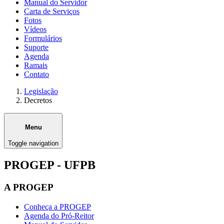
Manual do Servidor
Carta de Serviços
Fotos
Vídeos
Formulários
Suporte
Agenda
Ramais
Contato
Legislação
Decretos
Menu
Toggle navigation
PROGEP - UFPB
A PROGEP
Conheça a PROGEP
Agenda do Pró-Reitor