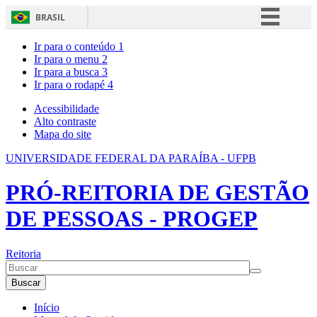
BRASIL
Simplifique!
Ir para o conteúdo
1
Ir para o menu
2
Comunica BR
Ir para a busca
3
Ir para o rodapé
4
Participe
Acesso à informação
Acessibilidade
Alto contraste
Legislação
Mapa do site
Canais
UNIVERSIDADE FEDERAL DA PARAÍBA - UFPB
PRÓ-REITORIA DE GESTÃO
DE PESSOAS - PROGEP
Reitoria
Buscar
Início