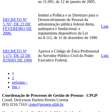
no 11.091, de 12 de janeiro de 2005.
Institui a Política e as Diretrizes para o
DECRETO Nº
Desenvolvimento de Pessoal da
5.707, DE 23 DE
administração pública federal direta,
Link
FEVEREIRO DE
autárquica e fundacional, e
2006.
regulamenta dispositivos da Lei
no 8.112, de 11 de dezembro de 1990
DECRETO Nº
Aprova o Código de Ética Profissional
1.171, DE 22 DE
do Servidor Público Civil do Poder
Link
JUNHO DE 1994
Executivo Federal.
1
2
próximo ›
fim »
Coordenação de Processos de Gestão de Pessoas - CPGP
Coord. Deivysson Harlem Pereira Correia
(83) 3216.7163/
cpgp@progep.ufpb.br