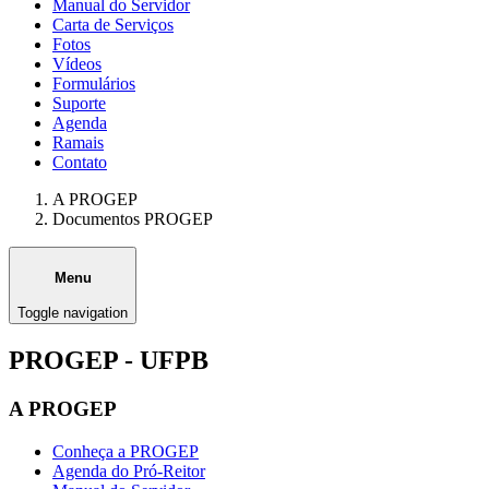
Manual do Servidor
Carta de Serviços
Fotos
Vídeos
Formulários
Suporte
Agenda
Ramais
Contato
A PROGEP
Documentos PROGEP
Menu
Toggle navigation
PROGEP - UFPB
A PROGEP
Conheça a PROGEP
Agenda do Pró-Reitor