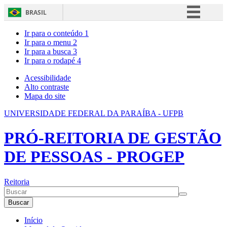
BRASIL
Simplifique!
Ir para o conteúdo
1
Ir para o menu
2
Comunica BR
Ir para a busca
3
Ir para o rodapé
4
Participe
Acesso à informação
Acessibilidade
Alto contraste
Legislação
Mapa do site
Canais
UNIVERSIDADE FEDERAL DA PARAÍBA - UFPB
PRÓ-REITORIA DE GESTÃO
DE PESSOAS - PROGEP
Reitoria
Buscar
Início