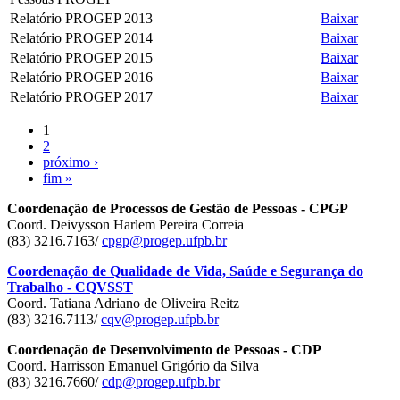
Relatório PROGEP 2013
Baixar
Relatório PROGEP 2014
Baixar
Relatório PROGEP 2015
Baixar
Relatório PROGEP 2016
Baixar
Relatório PROGEP 2017
Baixar
1
2
próximo ›
fim »
Coordenação de Processos de Gestão de Pessoas - CPGP
Coord. Deivysson Harlem Pereira Correia
(83) 3216.7163/
cpgp@progep.ufpb.br
Coordenação de Qualidade de Vida, Saúde e Segurança do
Trabalho - CQVSST
Coord. Tatiana Adriano de Oliveira Reitz
(83) 3216.7113/
cqv@progep.ufpb.br
Coordenação de Desenvolvimento de Pessoas - CDP
Coord. Harrisson Emanuel Grigório da Silva
(83) 3216.7660/
cdp@progep.ufpb.br