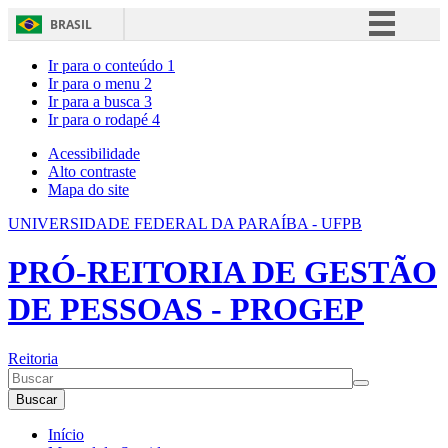
BRASIL
Simplifique!
Ir para o conteúdo
1
Ir para o menu
2
Comunica BR
Ir para a busca
3
Ir para o rodapé
4
Participe
Acesso à informação
Acessibilidade
Alto contraste
Legislação
Mapa do site
Canais
UNIVERSIDADE FEDERAL DA PARAÍBA - UFPB
PRÓ-REITORIA DE GESTÃO
DE PESSOAS - PROGEP
Reitoria
Buscar
Início