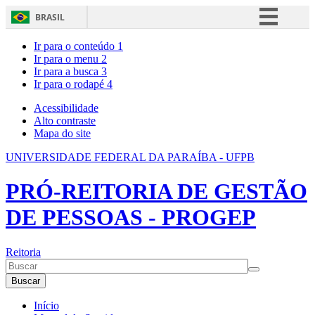
BRASIL
Simplifique!
Ir para o conteúdo
1
Ir para o menu
2
Comunica BR
Ir para a busca
3
Ir para o rodapé
4
Participe
Acesso à informação
Acessibilidade
Alto contraste
Legislação
Mapa do site
Canais
UNIVERSIDADE FEDERAL DA PARAÍBA - UFPB
PRÓ-REITORIA DE GESTÃO
DE PESSOAS - PROGEP
Reitoria
Buscar
Início