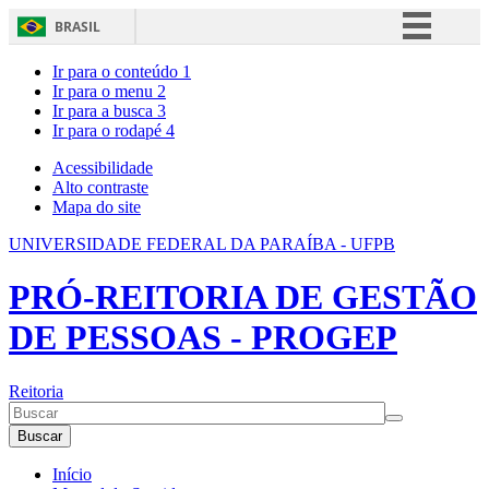
BRASIL
Simplifique!
Ir para o conteúdo
1
Ir para o menu
2
Comunica BR
Ir para a busca
3
Ir para o rodapé
4
Participe
Acesso à informação
Acessibilidade
Alto contraste
Legislação
Mapa do site
Canais
UNIVERSIDADE FEDERAL DA PARAÍBA - UFPB
PRÓ-REITORIA DE GESTÃO
DE PESSOAS - PROGEP
Reitoria
Buscar
Início