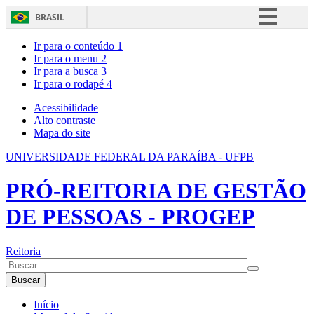
BRASIL
Simplifique!
Ir para o conteúdo
1
Ir para o menu
2
Comunica BR
Ir para a busca
3
Ir para o rodapé
4
Participe
Acesso à informação
Acessibilidade
Alto contraste
Legislação
Mapa do site
Canais
UNIVERSIDADE FEDERAL DA PARAÍBA - UFPB
PRÓ-REITORIA DE GESTÃO
DE PESSOAS - PROGEP
Reitoria
Buscar
Início