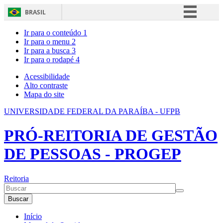
BRASIL
Simplifique!
Ir para o conteúdo
1
Ir para o menu
2
Comunica BR
Ir para a busca
3
Ir para o rodapé
4
Participe
Acesso à informação
Acessibilidade
Alto contraste
Legislação
Mapa do site
Canais
UNIVERSIDADE FEDERAL DA PARAÍBA - UFPB
PRÓ-REITORIA DE GESTÃO
DE PESSOAS - PROGEP
Reitoria
Buscar
Início