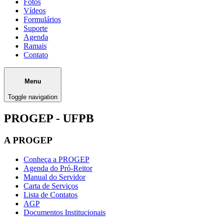
Fotos
Vídeos
Formulários
Suporte
Agenda
Ramais
Contato
Menu
Toggle navigation
PROGEP - UFPB
A PROGEP
Conheça a PROGEP
Agenda do Pró-Reitor
Manual do Servidor
Carta de Serviços
Lista de Contatos
AGP
Documentos Institucionais