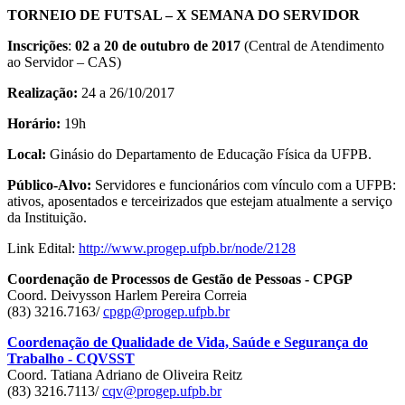
TORNEIO DE FUTSAL – X SEMANA DO SERVIDOR
Inscrições
:
02 a 20 de outubro de 2017
(Central de Atendimento
ao Servidor – CAS)
Realização:
24 a 26/10/2017
Horário:
19h
Local:
Ginásio do Departamento de Educação Física da UFPB.
Público-Alvo:
Servidores e funcionários com vínculo com a UFPB:
ativos, aposentados e terceirizados que estejam atualmente a serviço
da Instituição.
Link Edital:
http://www.progep.ufpb.br/node/2128
Coordenação de Processos de Gestão de Pessoas - CPGP
Coord. Deivysson Harlem Pereira Correia
(83) 3216.7163/
cpgp@progep.ufpb.br
Coordenação de Qualidade de Vida, Saúde e Segurança do
Trabalho - CQVSST
Coord. Tatiana Adriano de Oliveira Reitz
(83) 3216.7113/
cqv@progep.ufpb.br