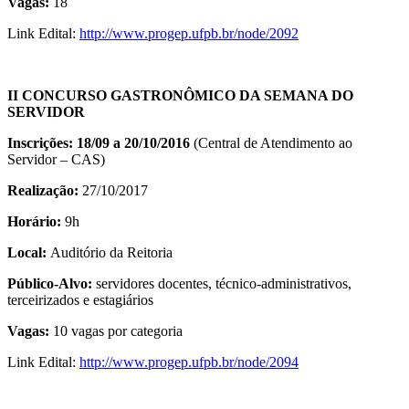
Vagas:
18
Link Edital:
http://www.progep.ufpb.br/node/2092
II CONCURSO GASTRONÔMICO DA SEMANA DO
SERVIDOR
Inscrições: 18/09 a 20/10/2016
(Central de Atendimento ao
Servidor – CAS)
Realização:
27/10/2017
Horário:
9h
Local:
Auditório da Reitoria
Público-Alvo:
servidores docentes, técnico-administrativos,
terceirizados e estagiários
Vagas:
10 vagas por categoria
Link Edital:
http://www.progep.ufpb.br/node/2094