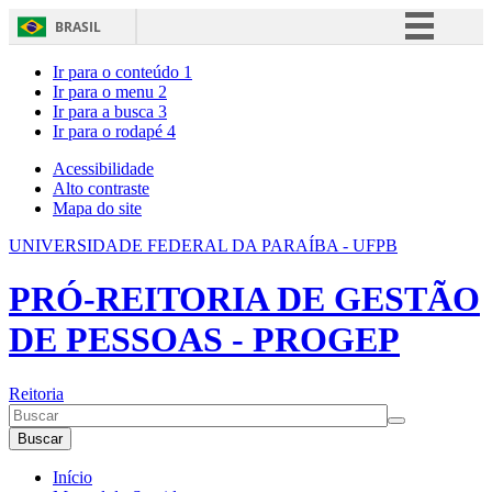
BRASIL
Simplifique!
Ir para o conteúdo
1
Ir para o menu
2
Comunica BR
Ir para a busca
3
Ir para o rodapé
4
Participe
Acesso à informação
Acessibilidade
Alto contraste
Legislação
Mapa do site
Canais
UNIVERSIDADE FEDERAL DA PARAÍBA - UFPB
PRÓ-REITORIA DE GESTÃO
DE PESSOAS - PROGEP
Reitoria
Buscar
Início