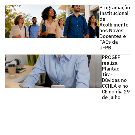
Programação
Institucional
de
Acolhimento
aos Novos
Docentes e
TAEs da
UFPB
PROGEP
realiza
Plantão
Tira-
Dúvidas no
CCHLA e no
CE no dia 29
de julho
Pró-Reitoria de Gestão de Pessoas