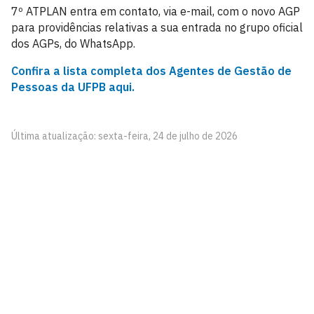
7º ATPLAN entra em contato, via e-mail, com o novo AGP
para providências relativas a sua entrada no grupo oficial
dos AGPs, do WhatsApp.
Confira a lista completa dos Agentes de Gestão de
Pessoas da UFPB aqui.
Última atualização: sexta-feira, 24 de julho de 2026
Pró-Reitoria de Gestão de Pessoas
Cidade Universitária, João Pessoa - Paraíba
CEP: 58.051-900
Telefone: +55 (83) 3216-7200