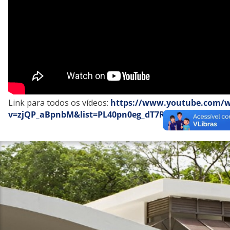
Link para todos os vídeos:
https://www.youtube.com/
v=zjQP_aBpnbM&list=PL40pn0eg_dT7RLDjvb0IOq3TAD