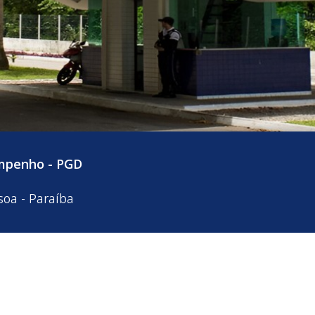
mpenho - PGD
soa - Paraíba
da a Sexta-feira: 8h às 12h e das 13h às