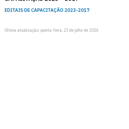
EDITAIS DE CAPACITAÇÃO 2023-2017
Última atualização: quinta-feira, 23 de julho de 2026
Pró-Reitoria de Gestão de Pessoas
Cidade Universitária, João Pessoa - Paraíba
CEP: 58.051-900
Telefone: +55 (83) 3216-7200