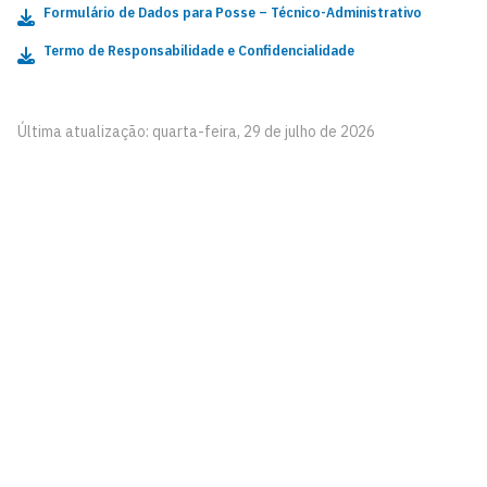
Formulário de Dados para Posse – Técnico-Administrativo
Termo de Responsabilidade e Confidencialidade
Última atualização: quarta-feira, 29 de julho de 2026
Pró-Reitoria de Gestão de Pessoas
Cidade Universitária, João Pessoa - Paraíba
CEP: 58.051-900
Telefone: +55 (83) 3216-7200