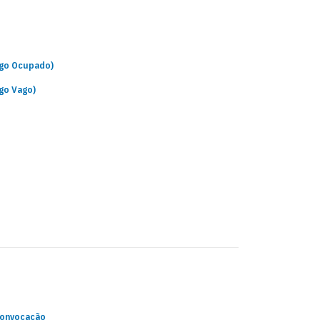
rgo Ocupado)
go Vago)
 Convocação