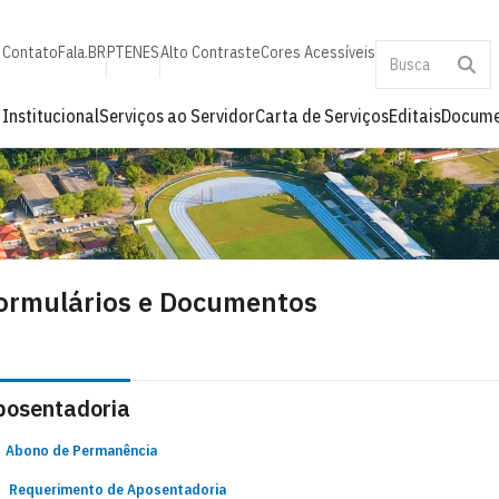
Contato
Fala.BR
PT
EN
ES
Alto Contraste
Cores Acessíveis
Institucional
Serviços ao Servidor
Carta de Serviços
Editais
Docume
ormulários e Documentos
posentadoria
Abono de Permanência
Requerimento de Aposentadoria