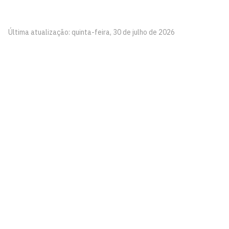
Última atualização: quinta-feira, 30 de julho de 2026
Pró-Reitoria de Gestão de Pessoas
Cidade Universitária, João Pessoa - Paraíba
CEP: 58.051-900
Telefone: +55 (83) 3216-7200