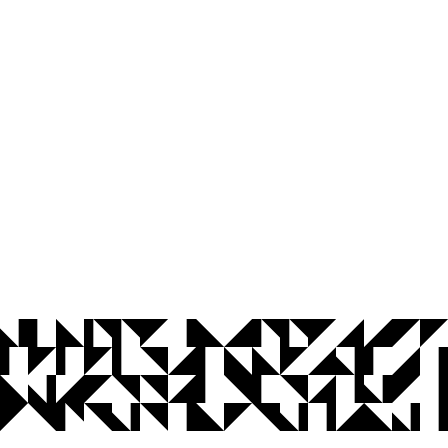
© 2026 Universidade Federal da Paraíba.
Ouvidoria
Acesso à Informação
CoMu
Acessibilidade
Dados Abertos UFPB
Privacidade e Proteção de Dados