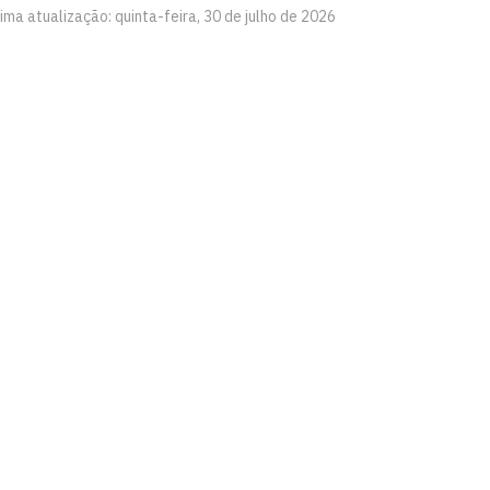
ima atualização: quinta-feira, 30 de julho de 2026
íba
Ouvidoria
Acesso à Informação
CoMu
Acessibilidade
Dad