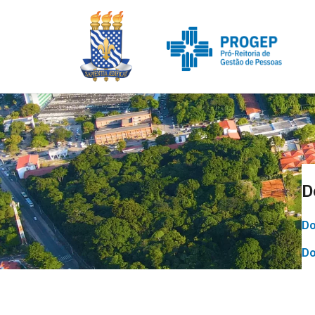
D
Do
Do