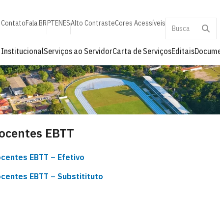
Contato
Fala.BR
PT
EN
ES
Alto Contraste
Cores Acessíveis
Institucional
Serviços ao Servidor
Carta de Serviços
Editais
Docume
ocentes EBTT
centes EBTT – Efetivo
centes EBTT – Substitituto