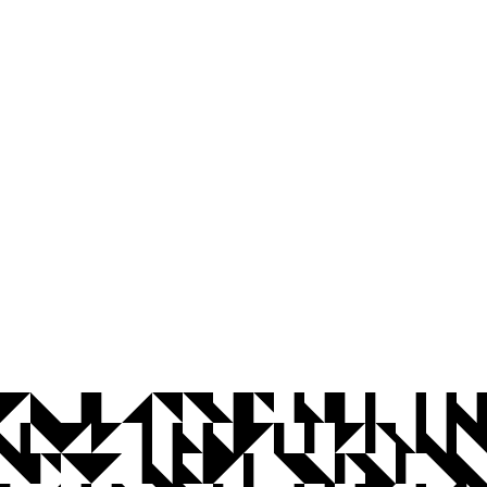
© 2026 Universidade Federal da Paraíba.
Ouvidoria
Acesso à Informação
CoMu
Acessibilidade
Dados Abertos UFPB
Privacidade e Proteção de Dados