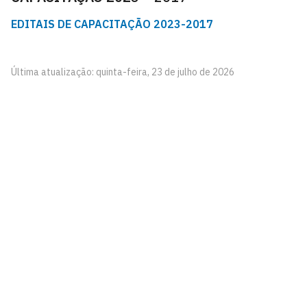
EDITAIS DE CAPACITAÇÃO 2023-2017
Última atualização: quinta-feira, 23 de julho de 2026
Pró-Reitoria de Gestão de Pessoas
Cidade Universitária, João Pessoa - Paraíba
CEP: 58.051-900
Telefone: +55 (83) 3216-7200