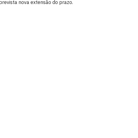
prevista nova extensão do prazo.
íba