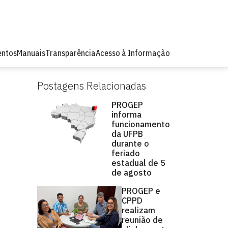
ntos
Manuais
Transparência
Acesso à Informação
Postagens Relacionadas
PROGEP
informa
funcionamento
da UFPB
durante o
feriado
estadual de 5
de agosto
PROGEP e
CPPD
realizam
reunião de