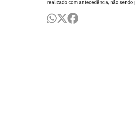
realizado com antecedência, não sendo 
Pró-Reitoria de Gestão de Pessoas
Cidade Universitária, João Pessoa - Para
CEP: 58.051-900
Telefone: +55 (83) 3216-7200