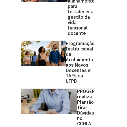
alinhamento
para
fortalecer a
gestão da
vida
funcional
docente
Programação
Institucional
de
Acolhimento
aos Novos
Docentes e
TAEs da
UFPB
PROGEP
realiza
Plantão
Tira-
Dúvidas
no
CCHLA