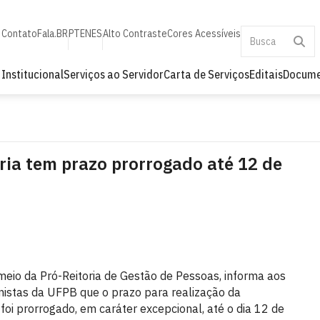
Contato
Fala.BR
PT
EN
ES
Alto Contraste
Cores Acessíveis
Institucional
Serviços ao Servidor
Carta de Serviços
Editais
Docume
ria tem prazo prorrogado até 12 de
meio da Pró-Reitoria de Gestão de Pessoas, informa aos
nistas da UFPB que o prazo para realização da
oi prorrogado, em caráter excepcional, até o dia 12 de