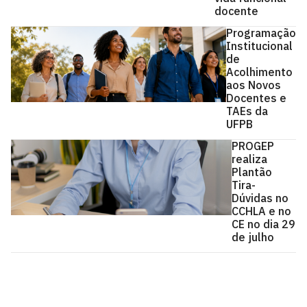
docente
Programação
Institucional
de
Acolhimento
aos Novos
Docentes e
TAEs da
UFPB
PROGEP
realiza
Plantão
Tira-
Dúvidas no
CCHLA e no
CE no dia 29
de julho