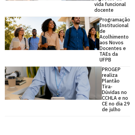
vida funcional
docente
Programação
Institucional
de
Acolhimento
aos Novos
Docentes e
TAEs da
UFPB
PROGEP
realiza
Plantão
Tira-
Dúvidas no
CCHLA e no
CE no dia 29
de julho