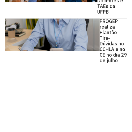
Docentes e
TAEs da
UFPB
PROGEP
realiza
Plantão
Tira-
Dúvidas no
CCHLA e no
CE no dia 29
de julho
Pró-Reitoria de Gestão de Pessoas
Cidade Universitária, João Pessoa - Paraíba
CEP: 58.051-900
Telefone: +55 (83) 3216-7200