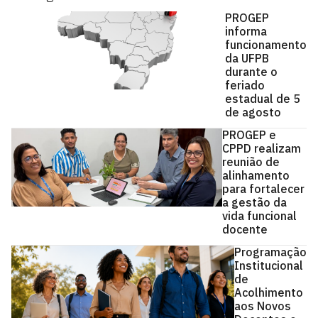
PROGEP
informa
funcionamento
da UFPB
durante o
feriado
estadual de 5
de agosto
PROGEP e
CPPD realizam
reunião de
alinhamento
para fortalecer
a gestão da
vida funcional
docente
Programação
Institucional
de
Acolhimento
aos Novos