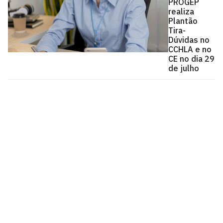
PROGEP
realiza
Plantão
Tira-
Dúvidas no
CCHLA e no
CE no dia 29
de julho
Pró-Reitoria de Gestão de Pessoas
Cidade Universitária, João Pessoa - Paraíba
CEP: 58.051-900
Telefone: +55 (83) 3216-7200