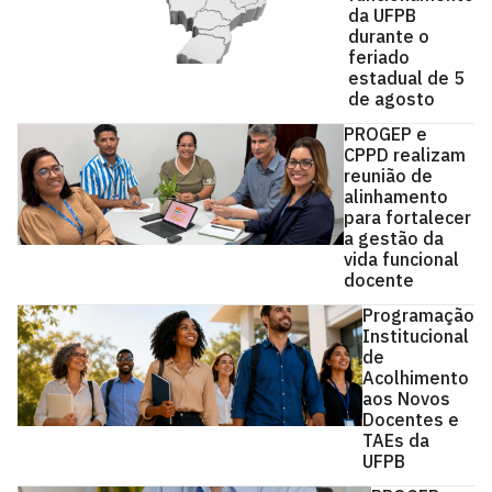
da UFPB
durante o
feriado
estadual de 5
de agosto
PROGEP e
CPPD realizam
reunião de
alinhamento
para fortalecer
a gestão da
vida funcional
docente
Programação
Institucional
de
Acolhimento
aos Novos
Docentes e
TAEs da
UFPB