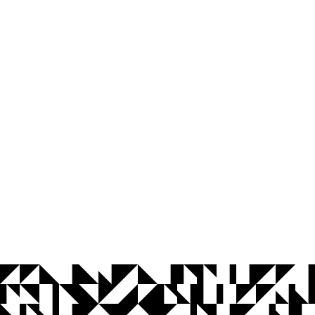
© 2026 Universidade Federal da Paraíba.
Ouvidoria
Acesso à Informação
CoMu
Acessibilidade
Dados Abertos UFPB
Privacidade e Proteção de Dados