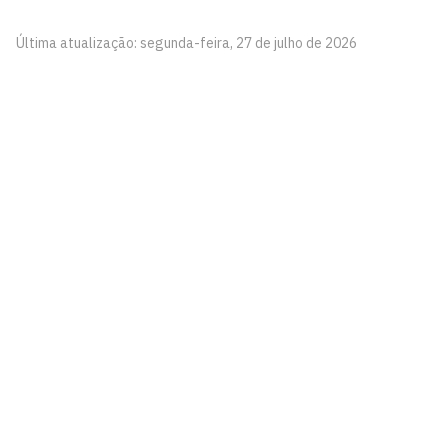
Última atualização: segunda-feira, 27 de julho de 2026
Pró-Reitoria de Gestão de Pessoas
Cidade Universitária, João Pessoa - Paraíba
CEP: 58.051-900
Telefone: +55 (83) 3216-7200