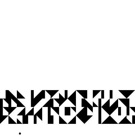
© 2026 Universidade Federal da Paraíba.
Ouvidoria
Acesso à Informação
CoMu
Acessibilidade
Dados Abertos UFPB
Privacidade e Proteção de Dados
Acesso à