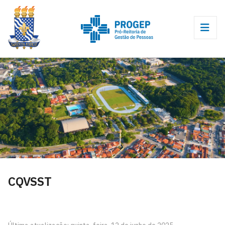
CQVSST