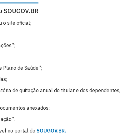
no SOUGOV.BR
 site oficial;
ações”;
e Plano de Saúde”;
das;
ria de quitação anual do titular e dos dependentes,
 documentos anexados;
tação”.
el no portal do
SOUGOV.BR.