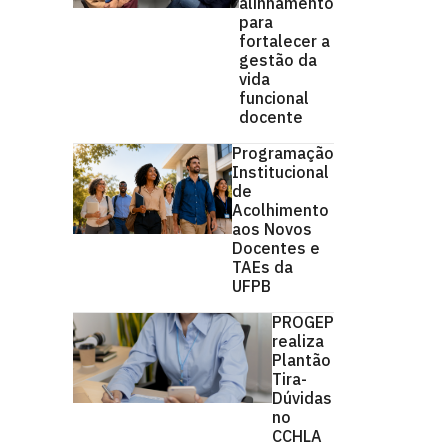
alinhamento
para
fortalecer a
gestão da
vida
funcional
docente
Programação
Institucional
de
Acolhimento
aos Novos
Docentes e
TAEs da
UFPB
PROGEP
realiza
Plantão
Tira-
Dúvidas
no
CCHLA