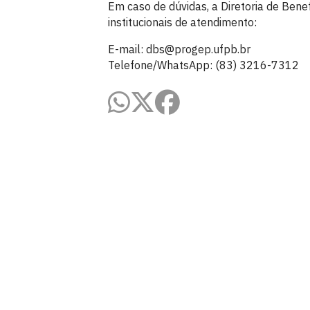
Em caso de dúvidas, a Diretoria de Bene
institucionais de atendimento:
E-mail: dbs@progep.ufpb.br
Telefone/WhatsApp: (83) 3216-7312
Pró-Reitoria de Gestão de Pessoas
Cidade Universitária, João Pessoa - Para
CEP: 58.051-900
Telefone: +55 (83) 3216-7200