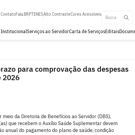
Contato
Fala.BR
PT
EN
ES
Alto Contraste
Cores Acessíveis
Institucional
Serviços ao Servidor
Carta de Serviços
Editais
Docume
prazo para comprovação das despesas
e 2026
 meio da Diretoria de Benefícios ao Servidor (DBS),
s(as) que recebem o Auxílio Saúde Suplementar devem
ção anual do pagamento do plano de saúde, condição