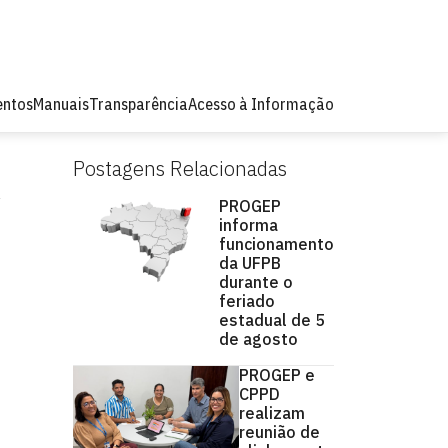
ntos
Manuais
Transparência
Acesso à Informação
Postagens Relacionadas
PROGEP
informa
funcionamento
da UFPB
durante o
feriado
estadual de 5
de agosto
PROGEP e
CPPD
realizam
reunião de