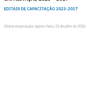
EDITAIS DE CAPACITAÇÃO 2023-2017
Última atualização: quinta-feira, 23 de julho de 2026
Pró-Reitoria de Gestão de Pessoas
Cidade Universitária, João Pessoa - Paraíba
CEP: 58.051-900
Telefone: +55 (83) 3216-7200